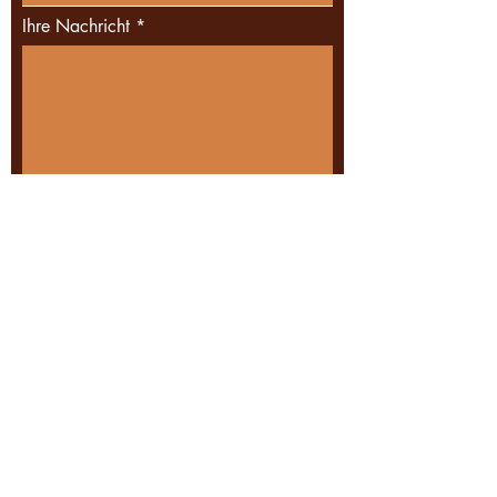
Ihre Nachricht
Ich habe die Datenschutzerklärung
zur Kenntnis genommen.
Datenschutz
Absenden