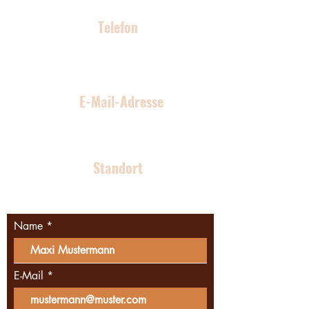
Telefon
0176 96 70 59 04
E-Mail-Adresse
malu-bau@web.de
Standort
Berliner Südosten
Name
E-Mail