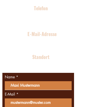
Telefon
0176 96 70 59 04
E-Mail-Adresse
malu-bau@web.de
Standort
Berliner Südosten
Name
E-Mail