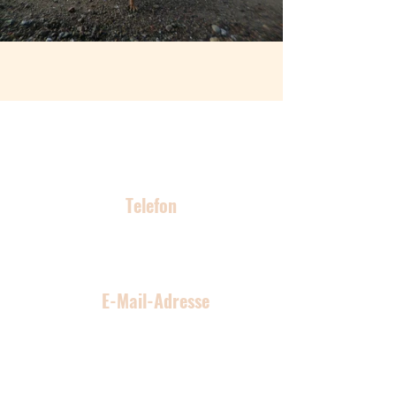
Kontakt
Telefon
0176 96 70 59 04
E-Mail-Adresse
malu-bau@web.de
Standort