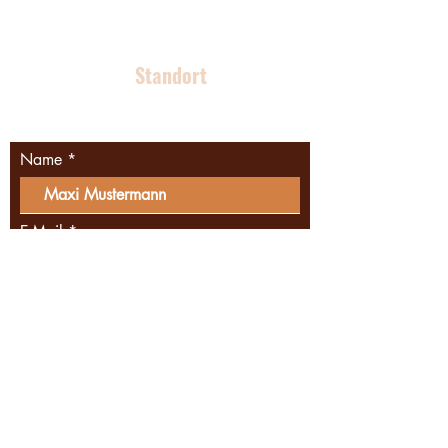
malu-bau@web.de
Standort
Berliner Südosten
Name
E-Mail
Ihre Nachricht